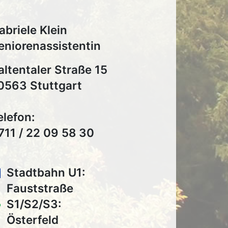
abriele Klein
eniorenassistentin
altentaler Straße 15
0563 Stuttgart
elefon:
711 / 22 09 58 30
Stadtbahn U1:
Fauststraße
S1/S2/S3:
Österfeld