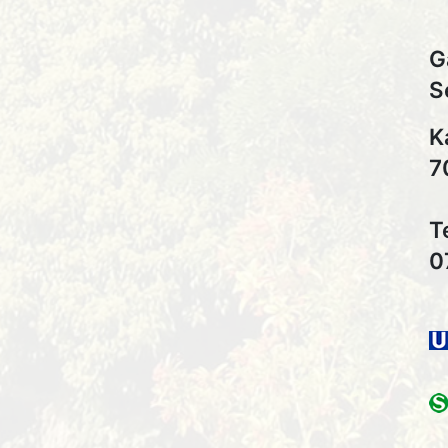
G
S
K
7
T
0